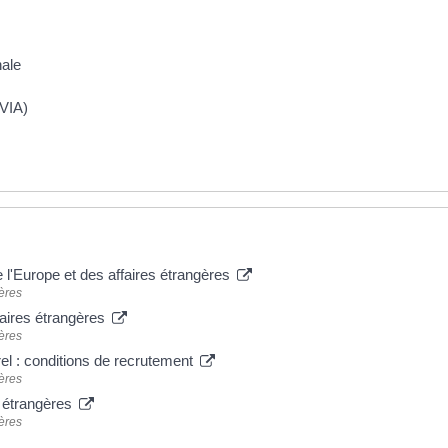
nale
(VIA)
 l'Europe et des affaires étrangères
ères
faires étrangères
ères
el : conditions de recrutement
ères
s étrangères
ères