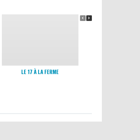
LE 17 À LA FERME
RESTRICTION ET INTER
BARBECUES DANS CA