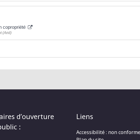
en copropriété
 (Anil)
aires d’ouverture
Liens
ublic :
Accessibilité : non conform
Plan du site