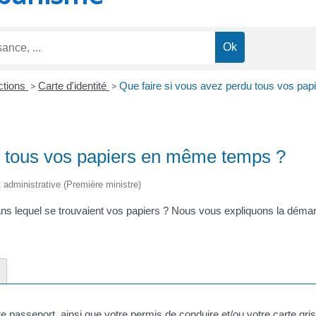
ections
>
Carte d'identité
>
Que faire si vous avez perdu tous vos pa
u tous vos papiers en même temps ?
et administrative (Première ministre)
ans lequel se trouvaient vos papiers ? Nous vous expliquons la démar
re passeport, ainsi que votre permis de conduire et/ou votre carte grise