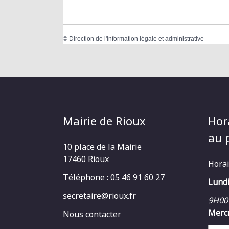
©
Direction de l'information légale et administrative
Mairie de Rioux
Hor
au p
10 place de la Mairie
17460 Rioux
Horai
Téléphone : 05 46 91 60 27
Lundi
secretaire@rioux.fr
9H00
Mercr
Nous contacter