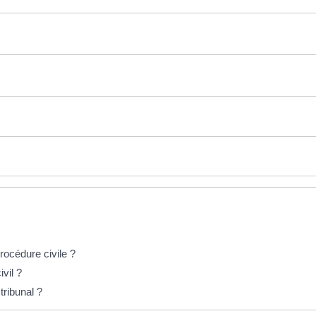
océdure civile ?
vil ?
tribunal ?