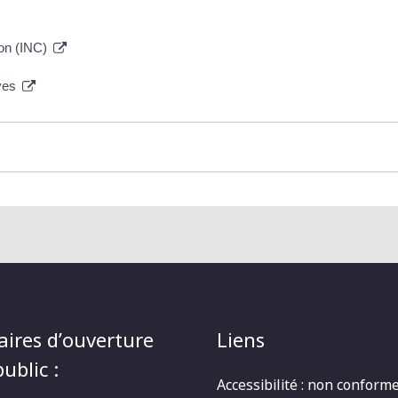
ion (INC)
ives
aires d’ouverture
Liens
ublic :
Accessibilité : non conform