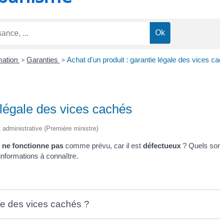
mation
>
Garanties
>
Achat d'un produit : garantie légale des vices c
 légale des vices cachés
et administrative (Première ministre)
r
ne fonctionne pas
comme prévu, car il est
défectueux
? Quels so
nformations à connaître.
le des vices cachés ?