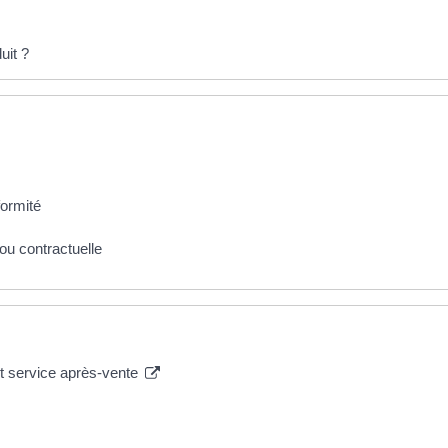
uit ?
formité
ou contractuelle
et service après-vente