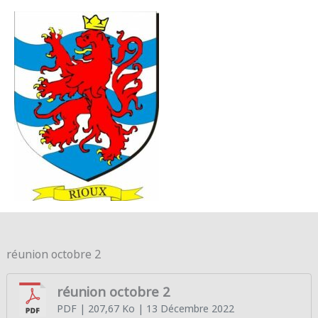
Aller au contenu
Aller au pied de page
MENU
PRINC
réunion octobre 2
réunion octobre 2
PDF
| 207,67 Ko
| 13 Décembre 2022