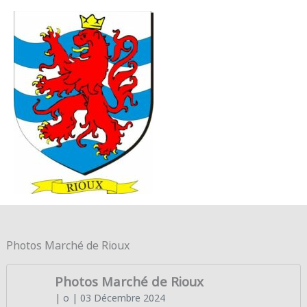
Aller au contenu
Aller au pied de page
MENU
PRINC
Photos Marché de Rioux
Photos Marché de Rioux
| o
| 03 Décembre 2024