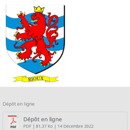
Aller au contenu
Aller au pied de page
MENU
PRINC
Dépôt en ligne
Dépôt en ligne
PDF
| 81,37 Ko
| 14 Décembre 2022