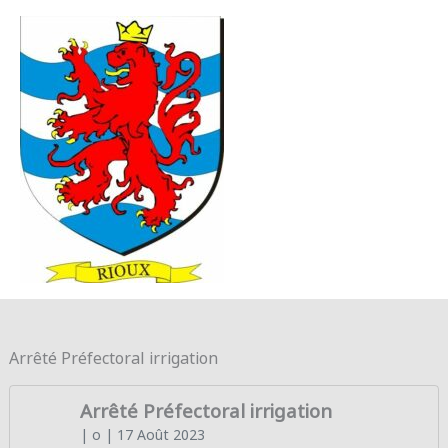
Aller au contenu
Aller au pied de page
MENU
PRINC
Arrêté Préfectoral irrigation
Arrêté Préfectoral irrigation
| o
| 17 Août 2023