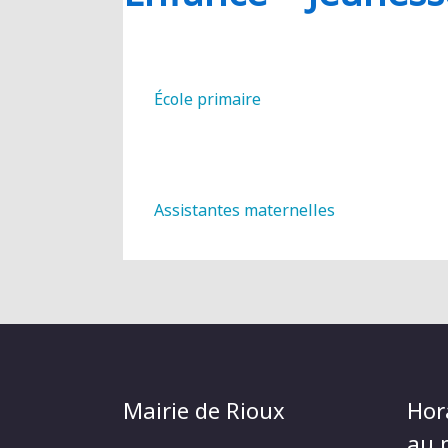
RIOUX
École primaire
Assistantes maternelles
Mairie de Rioux
Hor
au p