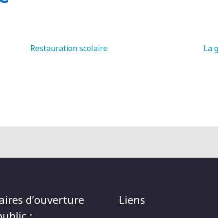
Restauration scolaire
La 
aires d’ouverture
Liens
ublic :