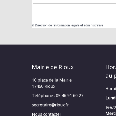
©
Direction de l'information légale et administrative
Mairie de Rioux
Hor
au p
10 place de la Mairie
17460 Rioux
Horai
Téléphone : 05 46 91 60 27
Lundi
secretaire@rioux.fr
9H00
Mercr
Nous contacter