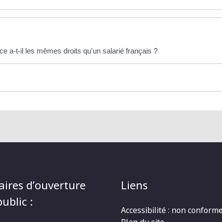
e a-t-il les mêmes droits qu'un salarié français ?
aires d’ouverture
Liens
ublic :
Accessibilité : non conform
Plan du site