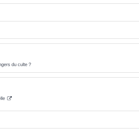
gers du culte ?
lle