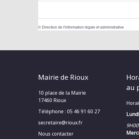
©
Direction de l'information légale et administrative
Mairie de Rioux
Hor
au p
10 place de la Mairie
17460 Rioux
Horai
Téléphone : 05 46 91 60 27
Lundi
secretaire@rioux.fr
9H00
Mercr
Nous contacter