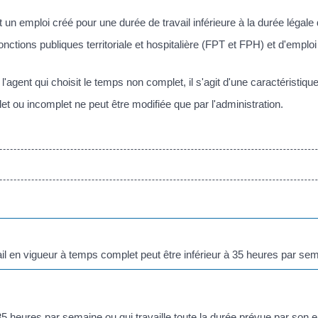
n emploi créé pour une durée de travail inférieure à la durée légale d
ctions publiques territoriale et hospitalière (FPT et FPH) et d'emplo
l'agent qui choisit le temps non complet, il s'agit d'une caractéristique
t ou incomplet ne peut être modifiée que par l'administration.
ail en vigueur à temps complet peut être inférieur à 35 heures par se
le 35 heures par semaine ou qui travaille toute la durée prévue par so