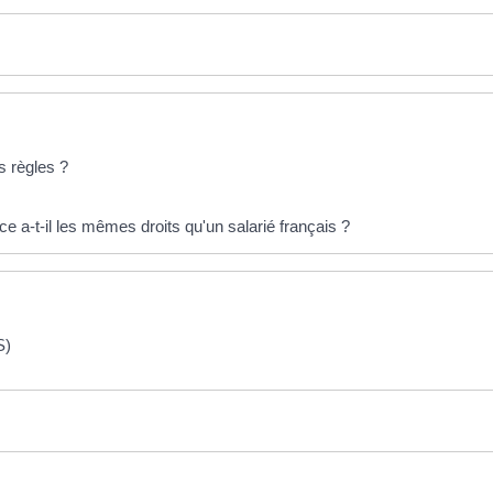
s règles ?
e a-t-il les mêmes droits qu'un salarié français ?
S)