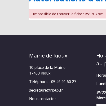
RIOUX
Impossible de trouver la fiche : R51707.xml
Mairie de Rioux
Hor
au p
10 place de la Mairie
17460 Rioux
Horai
Téléphone : 05 46 91 60 27
Lundi
secretaire@rioux.fr
9H00
Mercr
Nous contacter