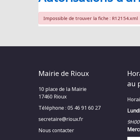
RIOUX
Impossible de trouver la fiche : R12154.xml
Mairie de Rioux
Hor
au p
10 place de la Mairie
17460 Rioux
Horai
Téléphone : 05 46 91 60 27
Lundi
secretaire@rioux.fr
9H00
Mercr
Nous contacter