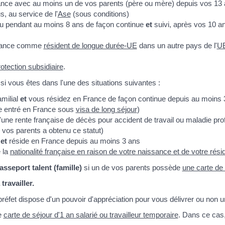
ance avec au moins un de vos parents (père ou mère) depuis vos 13 
, au service de l'
Ase
(sous conditions)
cu pendant au moins 8 ans de façon continue
et
suivi, après vos 10 a
 France comme
résident de longue durée-UE
dans un autre pays de l'
U
rotection subsidiaire
.
si vous êtes dans l'une des situations suivantes :
milial
et
vous résidez en France de façon continue depuis au moins 
re entré en France sous
visa de long séjour
)
d'une rente française de décès pour accident de travail ou maladie pro
 vos parents a obtenu ce statut)
e
et
réside en France depuis au moins 3 ans
 la
nationalité française en raison de votre naissance et de votre rés
asseport talent (famille)
si un de vos parents possède
une carte de 
ravailler.
préfet dispose d'un pouvoir d'appréciation pour vous délivrer ou non u
e
carte de séjour d'1 an salarié ou travailleur temporaire
. Dans ce cas