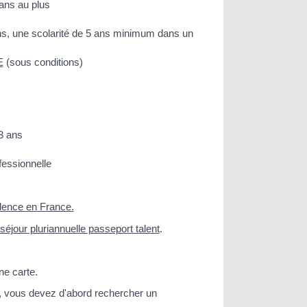
ans au plus
ns, une scolarité de 5 ans minimum dans un
E
(sous conditions)
3 ans
fessionnelle
idence en France.
séjour pluriannuelle passeport talent
.
ne carte.
, vous devez d'abord rechercher un