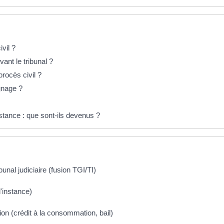
vil ?
ant le tribunal ?
rocès civil ?
gnage ?
nstance : que sont-ils devenus ?
unal judiciaire (fusion TGI/TI)
d'instance)
tion (crédit à la consommation, bail)