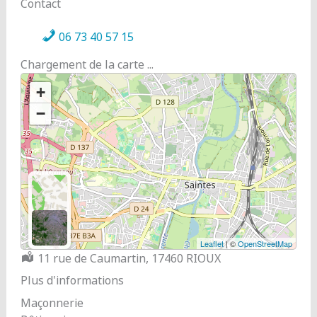
Contact
06 73 40 57 15
Chargement de la carte ...
+
−
Leaflet
| ©
OpenStreetMap
Localisation :
11 rue de Caumartin, 17460 RIOUX
Plus d'informations
Maçonnerie